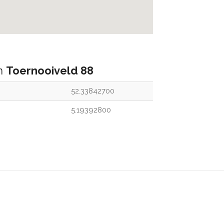
an
Toernooiveld 88
52.33842700
5.19392800