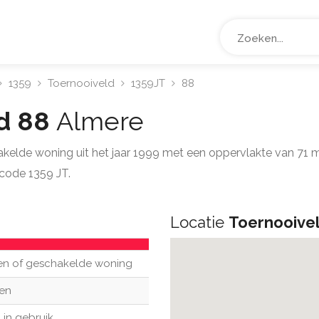
1359
Toernooiveld
1359JT
88
ld 88
Almere
akelde woning uit het jaar 1999 met een oppervlakte van 71
code 1359 JT.
Locatie
Toernooive
en of geschakelde woning
en
 in gebruik