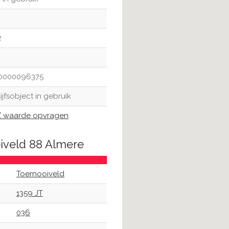
2
0000096375
ijfsobject in gebruik
waarde opvragen
oiveld 88 Almere
Toernooiveld
1359 JT
036