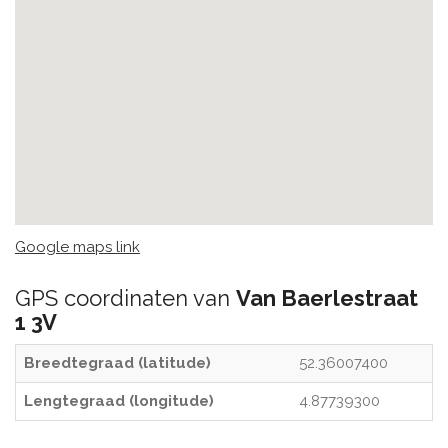
Google maps link
GPS coordinaten van
Van Baerlestraat
1 3V
Breedtegraad (latitude)
52.36007400
Lengtegraad (longitude)
4.87739300