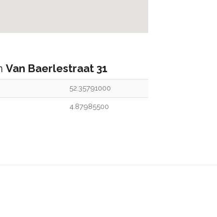
an
Van Baerlestraat 31
52.35791000
4.87985500