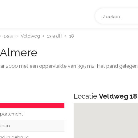
1359
Veldweg
1359JH
18
Almere
 jaar 2000 met een oppervlakte van 395 m2. Het pand gelege
Locatie
Veldweg 18
partement
onen
nd in gebruik