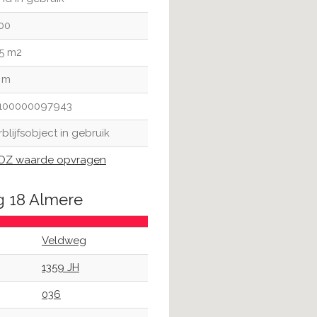
00
5 m2
 m
100000097943
rblijfsobject in gebruik
Z waarde opvragen
g 18 Almere
Veldweg
1359 JH
036