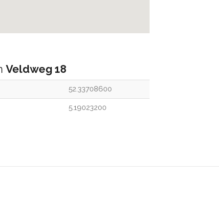
an
Veldweg 18
52.33708600
5.19023200