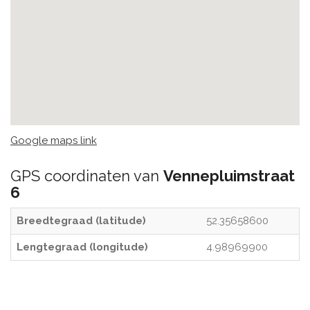
Google maps link
GPS coordinaten van
Vennepluimstraat
6
Breedtegraad (latitude)
52.35658600
Lengtegraad (longitude)
4.98969900