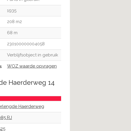
1935
208 m2
68 m
230100000004058
Verblijfsobject in gebruik
4
WOZ waarde opvragen
gde Haerderweg 14
erlengde Haerderweg
085 RJ
525