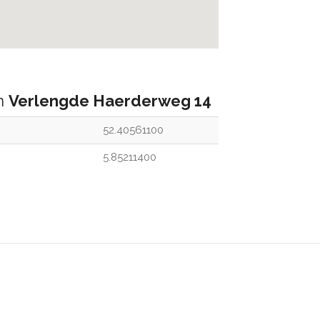
an
Verlengde Haerderweg 14
52.40561100
5.85211400