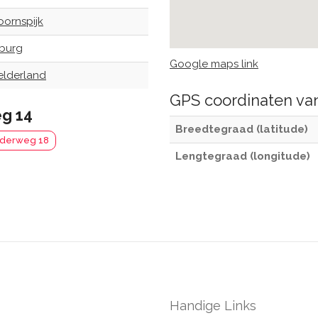
oornspijk
lburg
Google maps link
elderland
GPS coordinaten v
g 14
Breedtegraad (latitude)
rderweg 18
Lengtegraad (longitude)
Handige Links