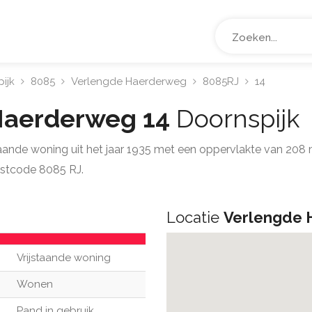
ijk
8085
Verlengde Haerderweg
8085RJ
14
Haerderweg 14
Doornspijk
staande woning uit het jaar 1935 met een oppervlakte van 20
ostcode 8085 RJ.
Locatie
Verlengde 
Vrijstaande woning
Wonen
Pand in gebruik