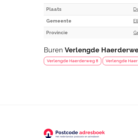
Plaats
D
Gemeente
E
Provincie
G
Buren
Verlengde Haerderwe
Verlengde Haerderweg 8
Verlengde Hae