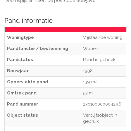
Doornspijk en heeft de postcode 8085 RJ.
Pand informatie
Woningtype
Vrijstaande woning
Pandfunctie / bestemming
Wonen
Pandstatus
Pand in gebruik
Bouwjaar
1938
Oppervlakte pand
139 m2
Omtrek pand
52 m
Pand nummer
230100000004296
Object status
Verblijfsobject in
gebruik