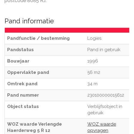
postcode 8085 RJ.
Pand informatie
Pandfunctie / bestemming
Logies
Pandstatus
Pand in gebruik
Bouwjaar
1996
Oppervlakte pand
56 m2
Omtrek pand
34 m
Pand nummer
230100000015612
Object status
Verblijfsobject in
gebruik
WOZ waarde Verlengde
WOZ waarde
Haerderweg 5 R 12
opvragen