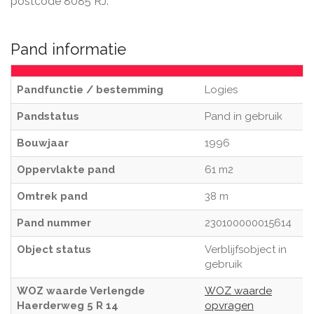
postcode 8085 RJ.
Pand informatie
Pandfunctie / bestemming
Logies
Pandstatus
Pand in gebruik
Bouwjaar
1996
Oppervlakte pand
61 m2
Omtrek pand
38 m
Pand nummer
230100000015614
Object status
Verblijfsobject in
gebruik
WOZ waarde Verlengde
WOZ waarde
Haerderweg 5 R 14
opvragen