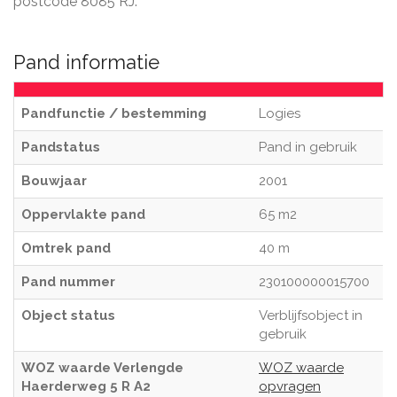
postcode 8085 RJ.
Pand informatie
Pandfunctie / bestemming
Logies
Pandstatus
Pand in gebruik
Bouwjaar
2001
Oppervlakte pand
65 m2
Omtrek pand
40 m
Pand nummer
230100000015700
Object status
Verblijfsobject in
gebruik
WOZ waarde Verlengde
WOZ waarde
Haerderweg 5 R A2
opvragen