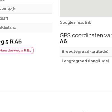
oornspijk
lburg
Google maps link
elderland
GPS coordinaten v
A6
g 5 R A6
Haerderweg 5 R B1
Breedtegraad (latitude)
Lengtegraad (longitude)