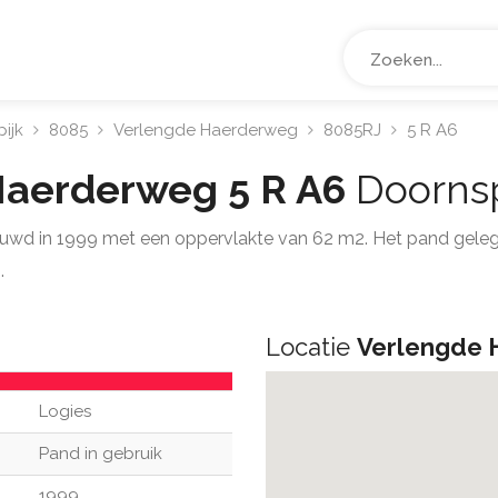
ijk
8085
Verlengde Haerderweg
8085RJ
5 R A6
Haerderweg 5 R A6
Doornsp
uwd in 1999 met een oppervlakte van 62 m2. Het pand gele
.
Locatie
Verlengde 
Logies
Pand in gebruik
1999