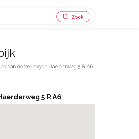
Zoek
ijk
gen aan de Verlengde Haerderweg 5 R A6
Haerderweg 5 R A6