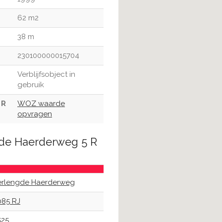
62 m2
38 m
230100000015704
Verblijfsobject in
gebruik
 R
WOZ waarde
opvragen
gde Haerderweg 5 R
erlengde Haerderweg
085 RJ
525