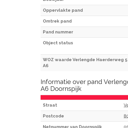
Oppervlakte pand
Omtrek pand
Pand nummer
Object status
WOZ waarde Verlengde Haerderweg 5
A6
Informatie over pand Verlen
A6 Doornspijk
Straat
V
Postcode
8
Netnummer van Doornspijk
0