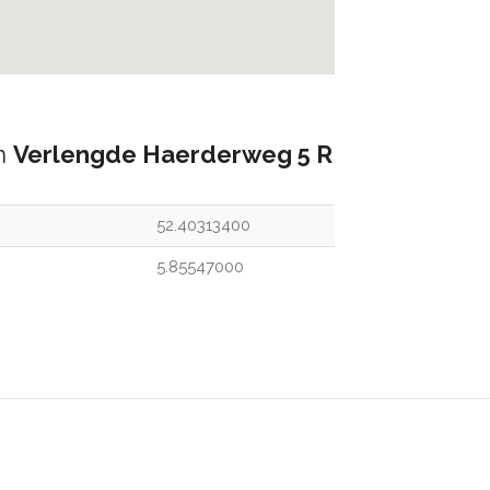
an
Verlengde Haerderweg 5 R
52.40313400
5.85547000