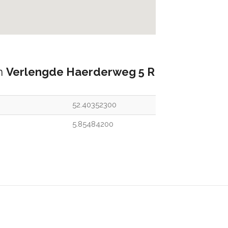
an
Verlengde Haerderweg 5 R
52.40352300
5.85484200