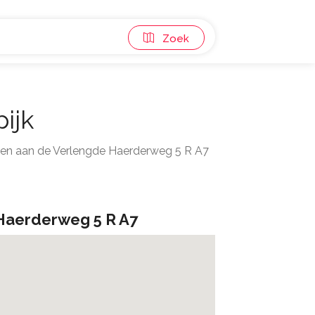
Zoek
ijk
gen aan de Verlengde Haerderweg 5 R A7
Haerderweg 5 R A7