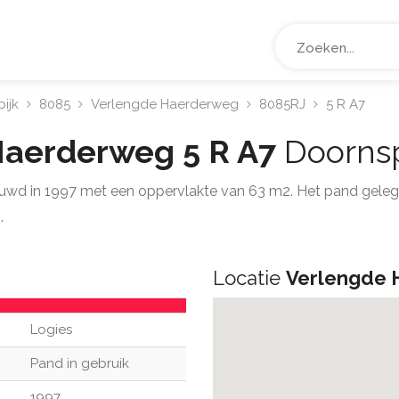
ijk
8085
Verlengde Haerderweg
8085RJ
5 R A7
Haerderweg 5 R A7
Doornsp
uwd in 1997 met een oppervlakte van 63 m2. Het pand gele
.
Locatie
Verlengde 
Logies
Pand in gebruik
1997