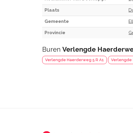
Plaats
D
Gemeente
E
Provincie
G
Buren
Verlengde Haerderwe
Verlengde Haerderweg 5 R A1
Verlengde 