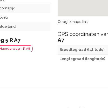
oornspijk
lburg
Google maps link
elderland
GPS coordinaten v
A7
g 5 R A7
Haerderweg 5 R A8
Breedtegraad (latitude)
Lengtegraad (longitude)