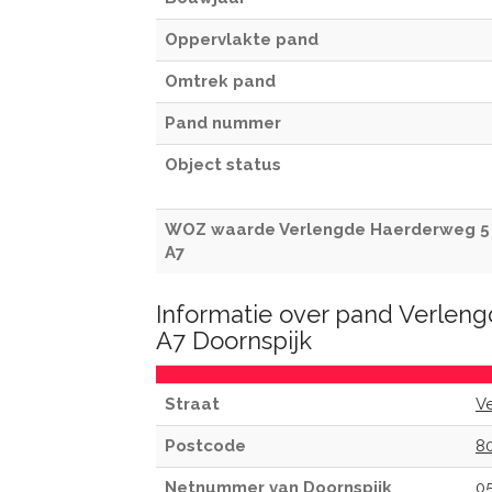
Oppervlakte pand
Omtrek pand
Pand nummer
Object status
WOZ waarde Verlengde Haerderweg 5
A7
Informatie over pand Verlen
A7 Doornspijk
Straat
V
Postcode
8
Netnummer van Doornspijk
0