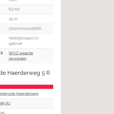
63 m2
39 m
230100000015666
Verblijfsobject in
gebruik
 R
WOZ waarde
opvragen
gde Haerderweg 5 R
erlengde Haerderweg
085 RJ
525