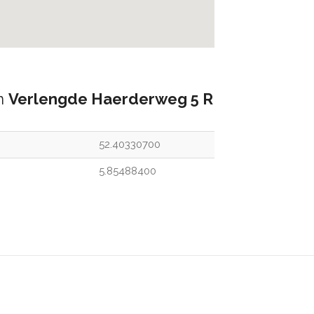
an
Verlengde Haerderweg 5 R
52.40330700
5.85488400