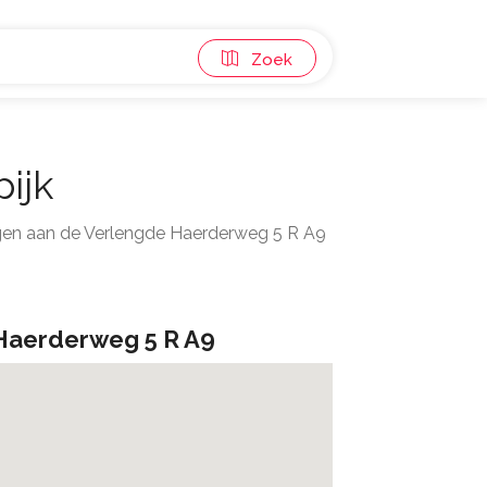
Zoek
ijk
gen aan de Verlengde Haerderweg 5 R A9
Haerderweg 5 R A9