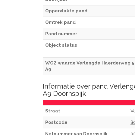
Oppervlakte pand
Omtrek pand
Pand nummer
Object status
WOZ waarde Verlengde Haerderweg 5
A9
Informatie over pand Verlen
A9 Doornspijk
Straat
V
Postcode
8
Netnummer van Doornspijk
0