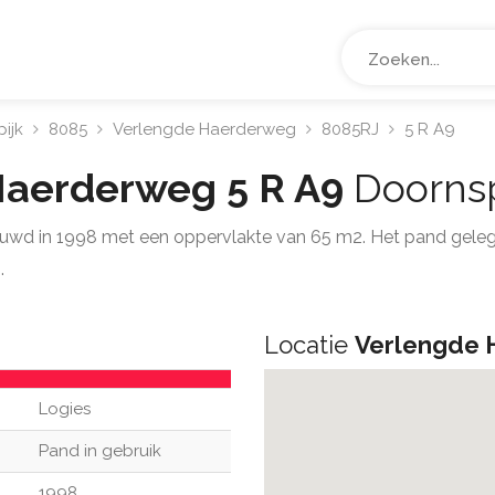
ijk
8085
Verlengde Haerderweg
8085RJ
5 R A9
Haerderweg 5 R A9
Doornsp
uwd in 1998 met een oppervlakte van 65 m2. Het pand gele
.
Locatie
Verlengde 
Logies
Pand in gebruik
1998