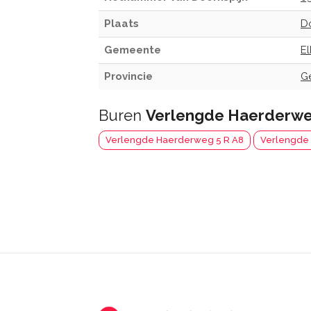
Plaats
D
Gemeente
E
Provincie
G
Buren
Verlengde Haerderwe
Verlengde Haerderweg 5 R A8
Verlengde