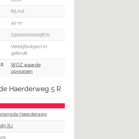
65 m2
40 m
230100000015670
Verblijfsobject in
gebruik
 R
WOZ waarde
opvragen
gde Haerderweg 5 R
erlengde Haerderweg
085 RJ
525