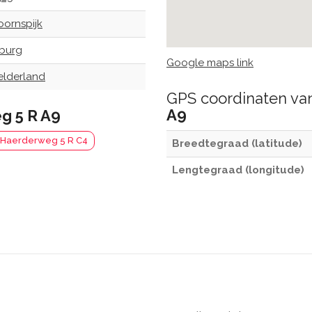
oornspijk
lburg
Google maps link
elderland
GPS coordinaten v
A9
g 5 R A9
 Haerderweg 5 R C4
Breedtegraad (latitude)
Lengtegraad (longitude)