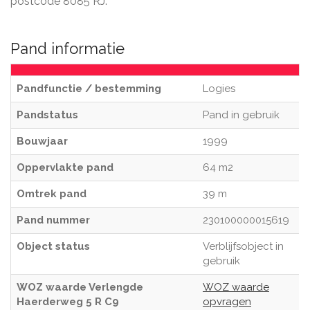
postcode 8085 RJ.
Pand informatie
Pandfunctie / bestemming
Logies
Pandstatus
Pand in gebruik
Bouwjaar
1999
Oppervlakte pand
64 m2
Omtrek pand
39 m
Pand nummer
230100000015619
Object status
Verblijfsobject in
gebruik
WOZ waarde Verlengde
WOZ waarde
Haerderweg 5 R C9
opvragen