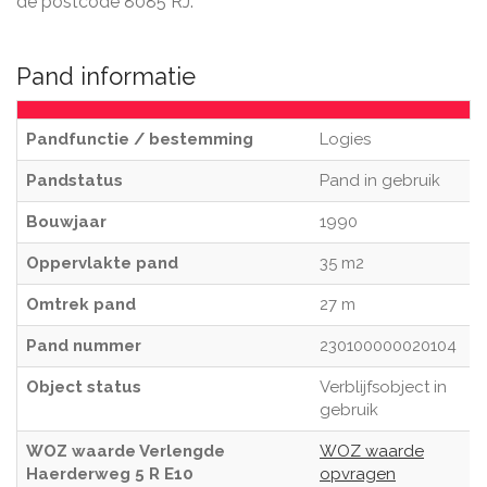
de postcode 8085 RJ.
Pand informatie
Pandfunctie / bestemming
Logies
Pandstatus
Pand in gebruik
Bouwjaar
1990
Oppervlakte pand
35 m2
Omtrek pand
27 m
Pand nummer
230100000020104
Object status
Verblijfsobject in
gebruik
WOZ waarde Verlengde
WOZ waarde
Haerderweg 5 R E10
opvragen