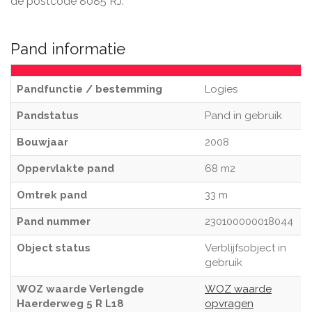
de postcode 8085 RJ.
Pand informatie
Pandfunctie / bestemming
Logies
Pandstatus
Pand in gebruik
Bouwjaar
2008
Oppervlakte pand
68 m2
Omtrek pand
33 m
Pand nummer
230100000018044
Object status
Verblijfsobject in
gebruik
WOZ waarde Verlengde
WOZ waarde
Haerderweg 5 R L18
opvragen