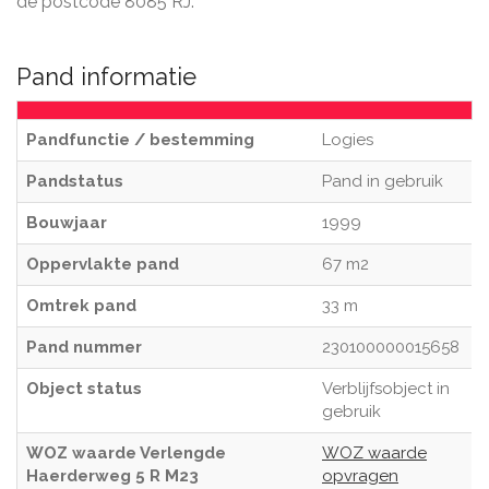
de postcode 8085 RJ.
Pand informatie
Pandfunctie / bestemming
Logies
Pandstatus
Pand in gebruik
Bouwjaar
1999
Oppervlakte pand
67 m2
Omtrek pand
33 m
Pand nummer
230100000015658
Object status
Verblijfsobject in
gebruik
WOZ waarde Verlengde
WOZ waarde
Haerderweg 5 R M23
opvragen