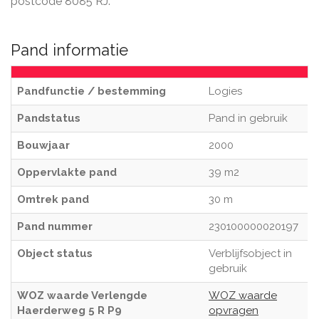
postcode 8085 RJ.
Pand informatie
Pandfunctie / bestemming
Logies
Pandstatus
Pand in gebruik
Bouwjaar
2000
Oppervlakte pand
39 m2
Omtrek pand
30 m
Pand nummer
230100000020197
Object status
Verblijfsobject in
gebruik
WOZ waarde Verlengde
WOZ waarde
Haerderweg 5 R P9
opvragen