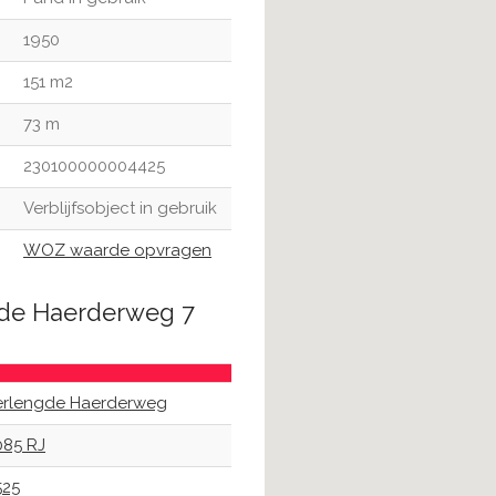
1950
151 m2
73 m
230100000004425
Verblijfsobject in gebruik
WOZ waarde opvragen
gde Haerderweg 7
erlengde Haerderweg
085 RJ
525