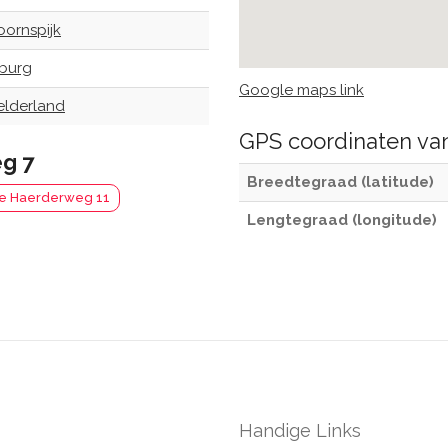
oornspijk
lburg
Google maps link
elderland
GPS coordinaten v
g 7
Breedtegraad (latitude)
e Haerderweg 11
Lengtegraad (longitude)
Handige Links