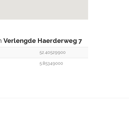
an
Verlengde Haerderweg 7
52.40529900
5.85349000