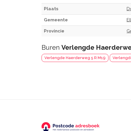
Plaats
D
Gemeente
E
Provincie
G
Buren
Verlengde Haerderwe
Verlengde Haerderweg 5 R M19
Verlengd