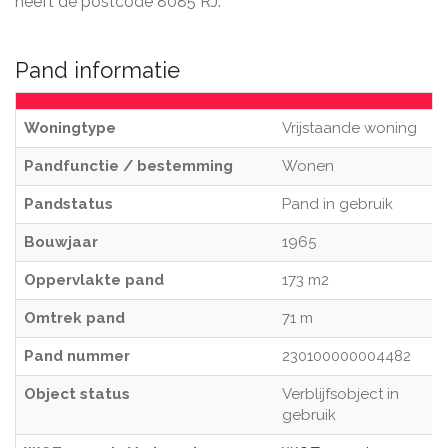
heeft de postcode 8085 RJ.
Pand informatie
Woningtype
Vrijstaande woning
Pandfunctie / bestemming
Wonen
Pandstatus
Pand in gebruik
Bouwjaar
1965
Oppervlakte pand
173 m2
Omtrek pand
71 m
Pand nummer
230100000004482
Object status
Verblijfsobject in
gebruik