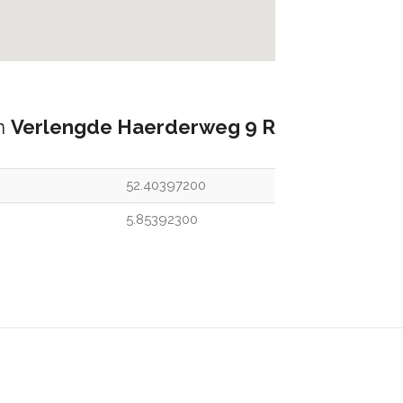
an
Verlengde Haerderweg 9 R
52.40397200
5.85392300