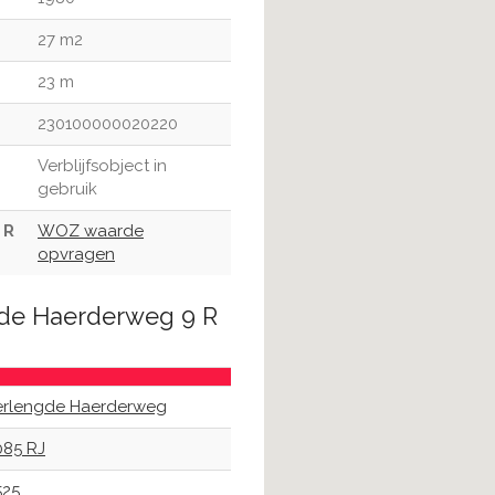
27 m2
23 m
230100000020220
Verblijfsobject in
gebruik
 R
WOZ waarde
opvragen
gde Haerderweg 9 R
erlengde Haerderweg
085 RJ
525