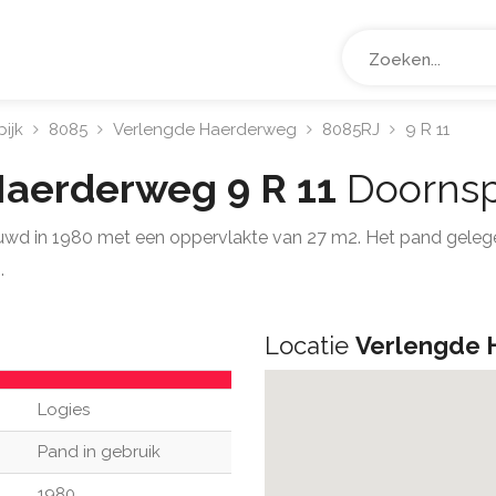
ijk
8085
Verlengde Haerderweg
8085RJ
9 R 11
aerderweg 9 R 11
Doornsp
uwd in 1980 met een oppervlakte van 27 m2. Het pand geleg
.
Locatie
Verlengde 
Logies
Pand in gebruik
1980