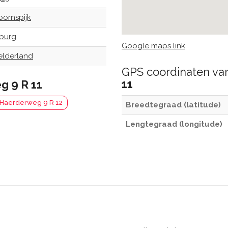
oornspijk
lburg
Google maps link
elderland
GPS coordinaten v
11
 9 R 11
Haerderweg 9 R 12
Breedtegraad (latitude)
Lengtegraad (longitude)