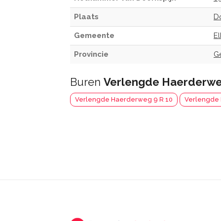
Plaats
D
Gemeente
E
Provincie
G
Buren
Verlengde Haerderweg
Verlengde Haerderweg 9 R 10
Verlengde 