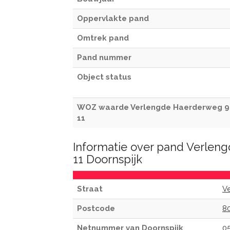
Oppervlakte pand
Omtrek pand
Pand nummer
Object status
WOZ waarde Verlengde Haerderweg 9
11
Informatie over pand Verlen
11 Doornspijk
Straat
V
Postcode
8
Netnummer van Doornspijk
0