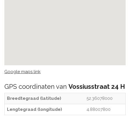
Google maps link
GPS coordinaten van
Vossiusstraat 24 H
Breedtegraad (latitude)
52.36078000
Lengtegraad (longitude)
4.88007800