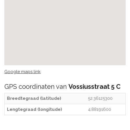
Google maps link
GPS coordinaten van
Vossiusstraat 5 C
Breedtegraad (latitude)
52.36125300
Lengtegraad (longitude)
4.88191600