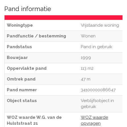
Pand informatie
Woningtype
Vrijstaande woning
Pandfunctie / bestemming
Wonen
Pandstatus
Pand in gebruik
Bouwjaar
1999
Oppervlakte pand
113 m2
Omtrek pand
47 m
Pand nummer
34100000086647
Object status
Verblijfsobject in
gebruik
WOZ waarde W.G. van de
WOZ waarde
Hulststraat 21
opvragen