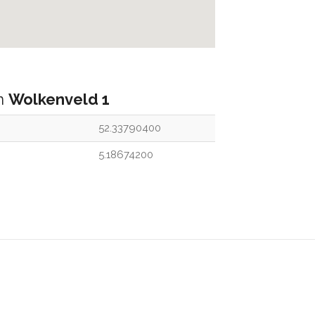
an
Wolkenveld 1
52.33790400
5.18674200