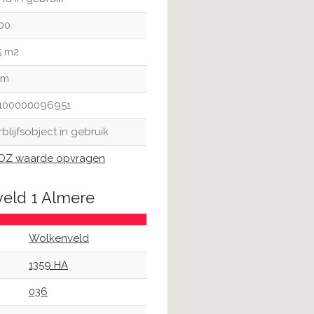
00
5 m2
 m
100000096951
rblijfsobject in gebruik
Z waarde opvragen
veld 1 Almere
Wolkenveld
1359 HA
036