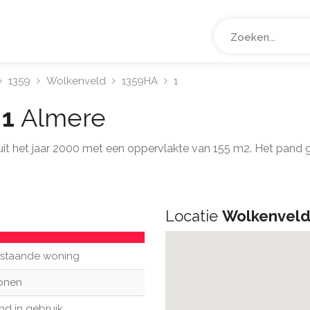
1359
Wolkenveld
1359HA
1
 1
Almere
 uit het jaar 2000 met een oppervlakte van 155 m2. Het pand
Locatie
Wolkenveld
ijstaande woning
onen
nd in gebruik