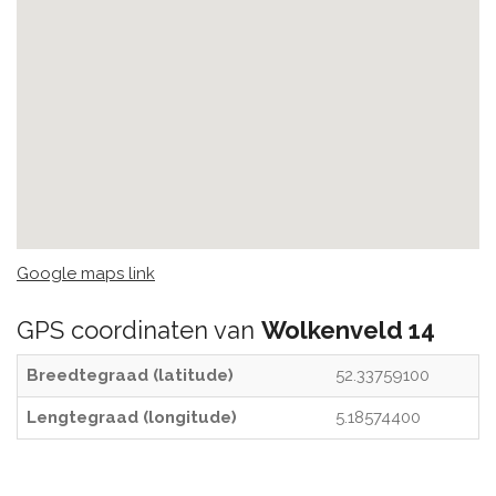
Google maps link
GPS coordinaten van
Wolkenveld 14
Breedtegraad (latitude)
52.33759100
Lengtegraad (longitude)
5.18574400