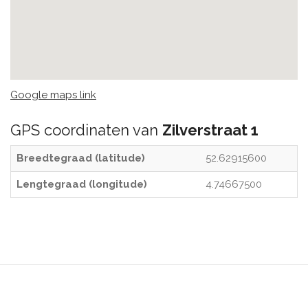
Google maps link
GPS coordinaten van
Zilverstraat 1
Breedtegraad (latitude)
52.62915600
Lengtegraad (longitude)
4.74667500