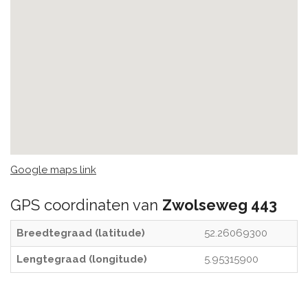
Google maps link
GPS coordinaten van
Zwolseweg 443
Breedtegraad (latitude)
52.26069300
Lengtegraad (longitude)
5.95315900