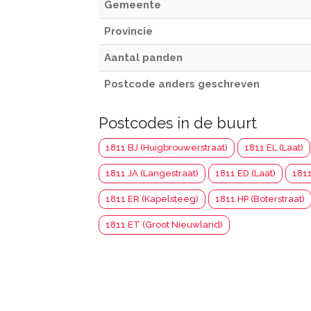
Gemeente
Provincie
Aantal panden
Postcode anders geschreven
Postcodes in de buurt
1811 BJ (Huigbrouwerstraat)
1811 EL (Laat)
1811 JA (Langestraat)
1811 ED (Laat)
1811
1811 ER (Kapelsteeg)
1811 HP (Boterstraat)
1811 ET (Groot Nieuwland)