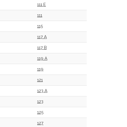
111 E
111
115
117 A
117 B
119 A
119
121
123 A
123
125
127