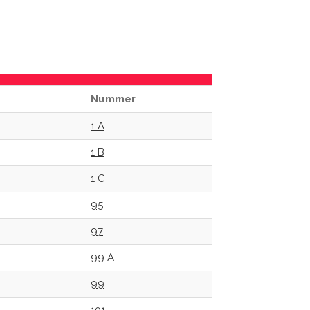
Nummer
1 A
1 B
1 C
95
97
99 A
99