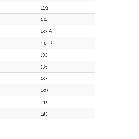
129
131
133 A
133 B
133
135
137
139
141
143