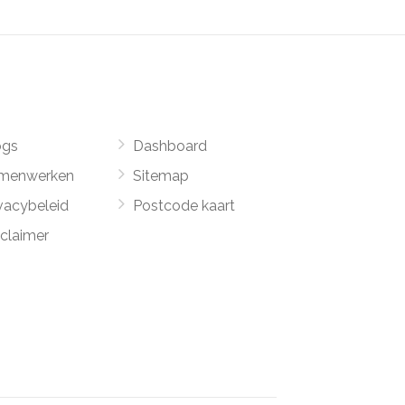
ogs
Dashboard
menwerken
Sitemap
vacybeleid
Postcode kaart
sclaimer