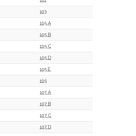
101
103
105 A
105 B
105 C
105 D
105 E
105
107 A
107 B
107 C
107 D