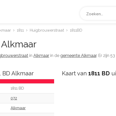
lkmaar
1811
Huigbrouwerstraat
1811BD
Alkmaar
gbrouwerstraat
in
Alkmaar
in de
gemeente Alkmaar
. Er zijn 
1 BD Alkmaar
Kaart van
1811 BD
ui
1811 BD
072
Alkmaar