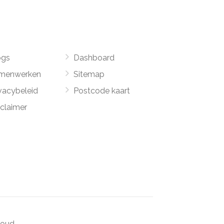
ogs
Dashboard
menwerken
Sitemap
vacybeleid
Postcode kaart
sclaimer
oud.