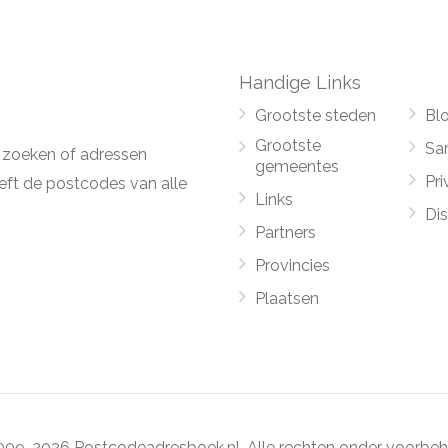
Handige Links
Grootste steden
Bl
Grootste
Sa
 zoeken of adressen
gemeentes
Pri
ft de postcodes van alle
Links
Di
Partners
Provincies
Plaatsen
09-2026 Postcodeadresboek.nl. Alle rechten onder voorbeh