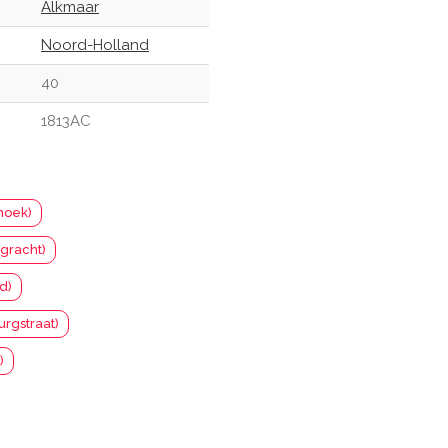
Alkmaar
Noord-Holland
40
1813AC
hoek)
gracht)
d)
urgstraat)
)