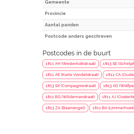
Gemeente
Provincie
Aantal panden
Postcode anders geschreven
Postcodes in de buurt
1811 AH (Westerkolkstraat)
1813 SE (Schelp
1811 AE (Korte Vondelstraat)
1811 CA (Oude
1813 SX (Compagniestraat)
1813 AD (Wolfpa
1811 BG (Wildemanstraat)
1811 AJ (Oosterb
1813 ZA (Baansingel)
1811 BA (Limmerhoek