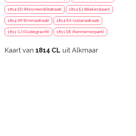
1814 ED (Prins Hendrikstraat)
1814 EJ (Blekerslaan)
1814 DP (Emmastraat)
1814 EA (Julianastraat)
1811 CJ (Oudegracht)
1811 DE (Kennemerpark)
Kaart van
1814 CL
uit Alkmaar