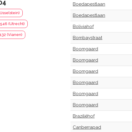
04
Boedapestlaan
IJsselstein)
Boedapestlaan
546 (Utrecht)
Boliviahof
132 (Vianen)
Bombaystraat
Boomgaard
Boomgaard
Boomgaard
Boomgaard
Boomgaard
Boomgaard
Braziliëhof
Canberrapad