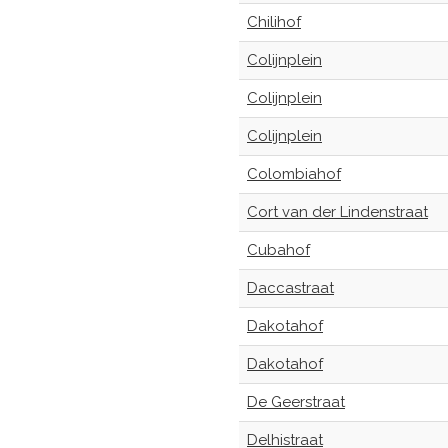
Chilihof
Colijnplein
Colijnplein
Colijnplein
Colombiahof
Cort van der Lindenstraat
Cubahof
Daccastraat
Dakotahof
Dakotahof
De Geerstraat
Delhistraat