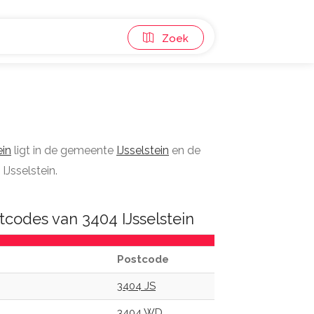
Zoek
ein
ligt in de gemeente
IJsselstein
en de
IJsselstein.
codes van 3404 IJsselstein
Postcode
3404 JS
3404 WD