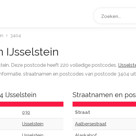
in
3404
 IJsselstein
lstein. Deze postcode heeft 220 volledige postcodes.
IJsselst
e informatie, straatnamen en postcodes van postcode 3404 uit 
 IJsselstein
Straatnamen en post
030
Straat
IJsselstein
Aalbersestraat
IJsselstein
Alaskahof