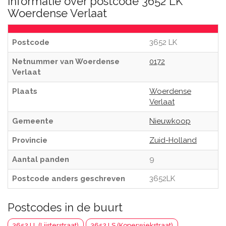
Informatie over postcode 3652 LK
Woerdense Verlaat
Postcode
3652 LK
Netnummer van Woerdense
0172
Verlaat
Plaats
Woerdense
Verlaat
Gemeente
Nieuwkoop
Provincie
Zuid-Holland
Aantal panden
9
Postcode anders geschreven
3652LK
Postcodes in de buurt
3652 LL (Lijsterstraat)
3652 LS (Koperwiekstraat)