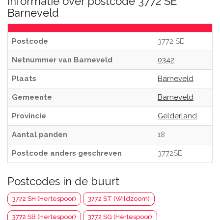
Informatie over postcode 3772 SE
Barneveld
Postcode
3772 SE
Netnummer van Barneveld
0342
Plaats
Barneveld
Gemeente
Barneveld
Provincie
Gelderland
Aantal panden
18
Postcode anders geschreven
3772SE
Postcodes in de buurt
3772 SH (Hertespoor)
3772 ST (Wildzoom)
3772 SB (Hertespoor)
3772 SG (Hertespoor)