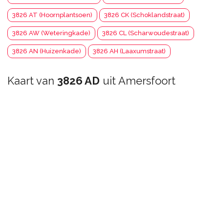
3826 AT (Hoornplantsoen)
3826 CK (Schoklandstraat)
3826 AW (Weteringkade)
3826 CL (Scharwoudestraat)
3826 AN (Huizenkade)
3826 AH (Laaxumstraat)
Kaart van
3826 AD
uit Amersfoort