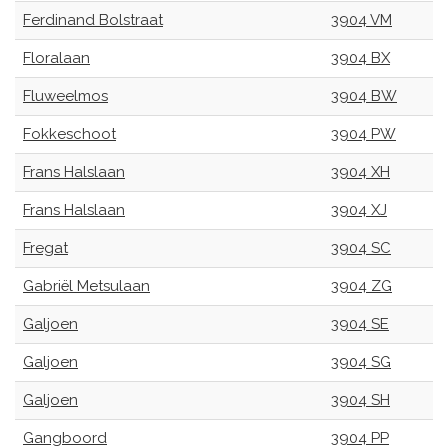
Ferdinand Bolstraat
3904 VM
Floralaan
3904 BX
Fluweelmos
3904 BW
Fokkeschoot
3904 PW
Frans Halslaan
3904 XH
Frans Halslaan
3904 XJ
Fregat
3904 SC
Gabriël Metsulaan
3904 ZG
Galjoen
3904 SE
Galjoen
3904 SG
Galjoen
3904 SH
Gangboord
3904 PP