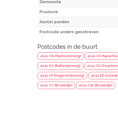
Gemeente
Provincie
Aantal panden
Postcode anders geschreven
Postcodes in de buurt
4041 CN (Panhuizerweg)
4041 CK (Nijverhe
4041 DA (Batterijenweg)
4041 CX (Zwartew
4041 CP (Hogeveldseweg)
4041 ED (Liniestr
4041 CV (Broekdijk)
4041 CW (Broekdijk)