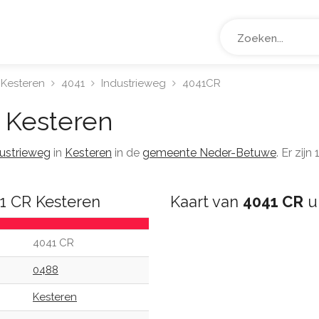
Kesteren
4041
Industrieweg
4041CR
Kesteren
ustrieweg
in
Kesteren
in de
gemeente Neder-Betuwe
. Er zij
1 CR Kesteren
Kaart van
4041 CR
ui
4041 CR
0488
Kesteren