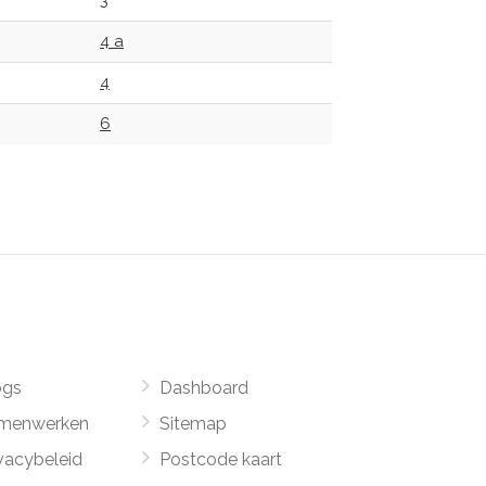
3
4 a
4
6
ogs
Dashboard
menwerken
Sitemap
vacybeleid
Postcode kaart