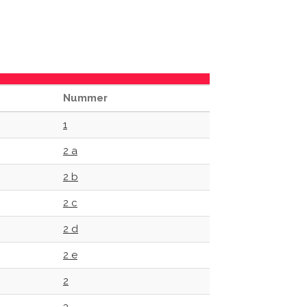
Nummer
1
2 a
2 b
2 c
2 d
2 e
2