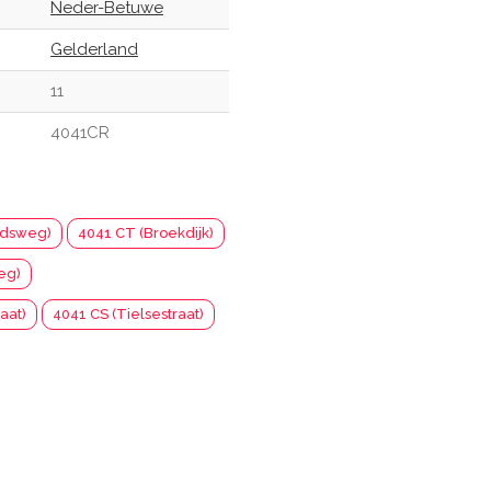
Neder-Betuwe
Gelderland
11
4041CR
idsweg)
4041 CT (Broekdijk)
eg)
aat)
4041 CS (Tielsestraat)