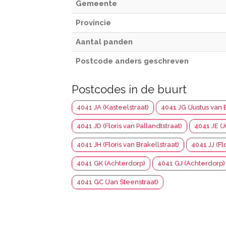
Gemeente
Provincie
Aantal panden
Postcode anders geschreven
Postcodes in de buurt
4041 JA (Kasteelstraat)
4041 JG (Justus van 
4041 JD (Floris van Pallandtstraat)
4041 JE (J
4041 JH (Floris van Brakellstraat)
4041 JJ (Fl
4041 GK (Achterdorp)
4041 GJ (Achterdorp)
4041 GC (Jan Steenstraat)