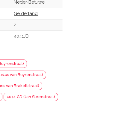
Neder-Betuwe
Gelderland
2
4041JB
Buyrenstraat)
ustus van Buyrenstraat)
oris van Brakellstraat)
4041 GD (Jan Steenstraat)