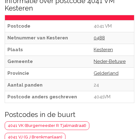
Informatie over postcode 4041 VM
Kesteren
Postcode
4041 VM
Netnummer van Kesteren
0488
Plaats
Kesteren
Gemeente
Neder-Betuwe
Provincie
Gelderland
Aantal panden
24
Postcode anders geschreven
4041VM
Postcodes in de buurt
4041 VK (Burgemeester R Tjalmastraat)
4041 VJ (G J Brenkmanlaan)