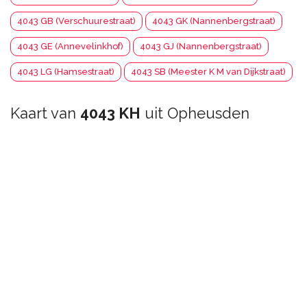
4043 GB (Verschuurestraat)
4043 GK (Nannenbergstraat)
4043 GE (Annevelinkhof)
4043 GJ (Nannenbergstraat)
4043 LG (Hamsestraat)
4043 SB (Meester K M van Dijkstraat)
Kaart van
4043 KH
uit Opheusden