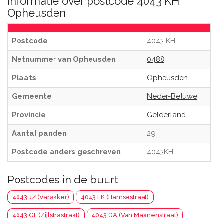
Informatie over postcode 4043 KH
Opheusden
Postcode
4043 KH
Netnummer van Opheusden
0488
Plaats
Opheusden
Gemeente
Neder-Betuwe
Provincie
Gelderland
Aantal panden
29
Postcode anders geschreven
4043KH
Postcodes in de buurt
4043 JZ (Varakker)
4043 LK (Hamsestraat)
4043 GL (Zijlstrastraat)
4043 GA (Van Maanenstraat)