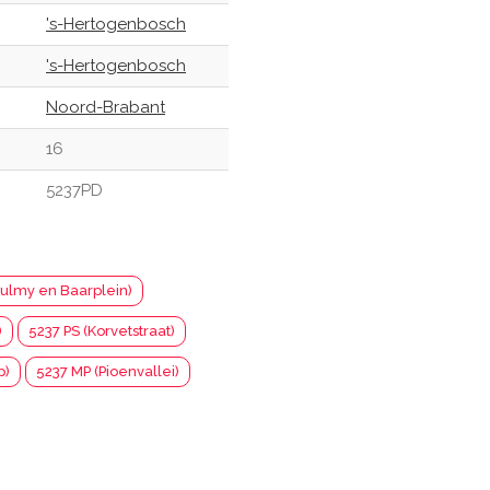
's-Hertogenbosch
's-Hertogenbosch
Noord-Brabant
16
5237PD
ulmy en Baarplein)
)
5237 PS (Korvetstraat)
p)
5237 MP (Pioenvallei)