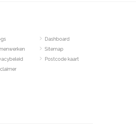
ogs
Dashboard
menwerken
Sitemap
vacybeleid
Postcode kaart
sclaimer