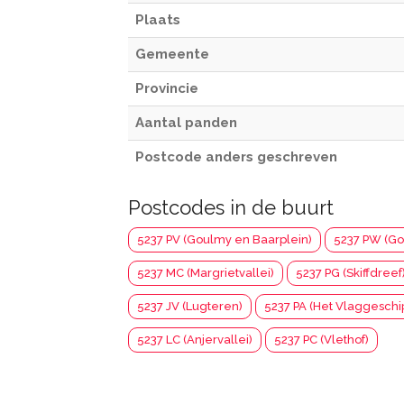
Plaats
Gemeente
Provincie
Aantal panden
Postcode anders geschreven
Postcodes in de buurt
5237 PV (Goulmy en Baarplein)
5237 PW (Go
5237 MC (Margrietvallei)
5237 PG (Skiffdreef
5237 JV (Lugteren)
5237 PA (Het Vlaggeschi
5237 LC (Anjervallei)
5237 PC (Vlethof)