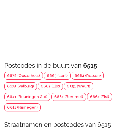
Postcodes in de buurt van
6515
6678 (Oosterhout)
6663 (Lent)
6684 (Ressen)
6675 (Valburg)
6662 (Elst)
6551 (Weurt)
6641 (Beuningen Gld)
6681 (Bemmel)
6661 (Elst)
6541 (Nijmegen)
Straatnamen en postcodes van 6515