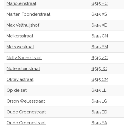
Marjoleinstraat
6515 HC
Marten Toonderstraat
6515 XS
Max Velthuijshof
6515 XE
Meikersstraat
6515 CN
Melrosestraat
6515 BM
Nelly Sachsstraat
6515 ZC
Notensteinstraat
6515 JC
Oktaviastraat
6515 CM
Op de set
6515 LL
Orson Wellesstraat
6515 LG
Oude Groenestraat
6515 ED
Oude Groenestraat
6515 EA