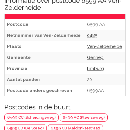
Informatie over postcode 6599 AA Ven-
Zelderheide
Postcode
6599 AA
Netnummer van Ven-Zelderheide
0485
Plaats
Ven-Zelderheide
Gemeente
Gennep
Provincie
Limburg
Aantal panden
20
Postcode anders geschreven
6599AA
Postcodes in de buurt
6599 CC (Scheidingsweg)
6599 AC (Kleefseweg)
6599 ED (De Steeg)
6599 CB (Aaldonksestraat)