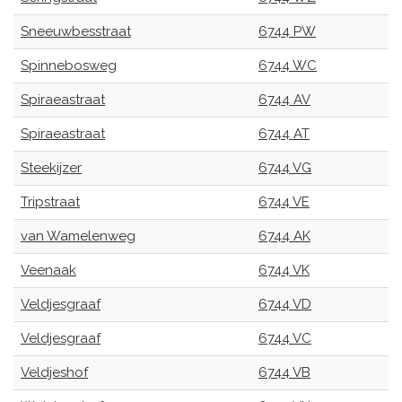
Sneeuwbesstraat
6744 PW
Spinnebosweg
6744 WC
Spiraeastraat
6744 AV
Spiraeastraat
6744 AT
Steekijzer
6744 VG
Tripstraat
6744 VE
van Wamelenweg
6744 AK
Veenaak
6744 VK
Veldjesgraaf
6744 VD
Veldjesgraaf
6744 VC
Veldjeshof
6744 VB