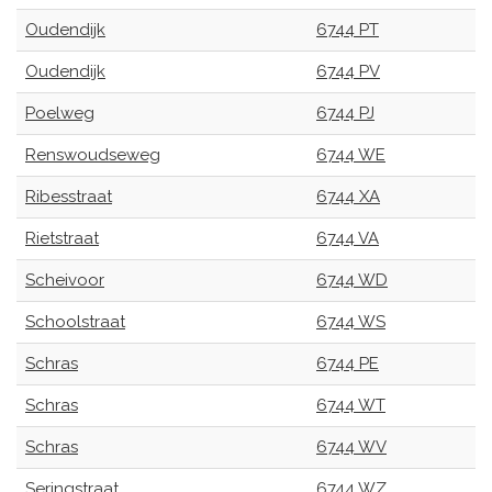
Oudendijk
6744 PT
Oudendijk
6744 PV
Poelweg
6744 PJ
Renswoudseweg
6744 WE
Ribesstraat
6744 XA
Rietstraat
6744 VA
Scheivoor
6744 WD
Schoolstraat
6744 WS
Schras
6744 PE
Schras
6744 WT
Schras
6744 WV
Seringstraat
6744 WZ