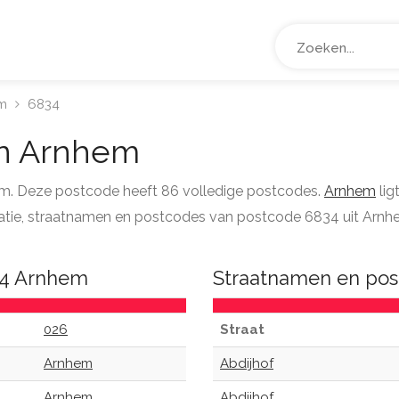
m
6834
n Arnhem
em. Deze postcode heeft 86 volledige postcodes.
Arnhem
lig
ormatie, straatnamen en postcodes van postcode 6834 uit Arnh
34 Arnhem
Straatnamen en po
026
Straat
Arnhem
Abdijhof
Arnhem
Abdijhof