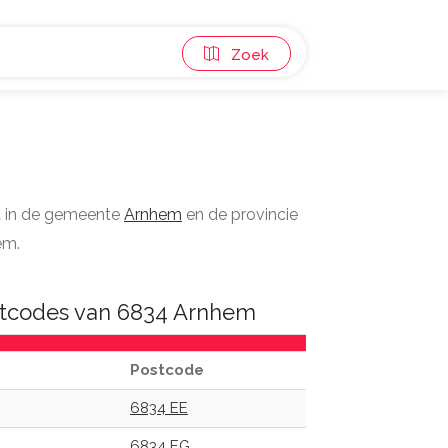
Zoek
t in de gemeente
Arnhem
en de provincie
em.
stcodes van 6834 Arnhem
Postcode
6834 EE
6834 EG