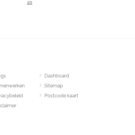
20
ogs
Dashboard
menwerken
Sitemap
vacybeleid
Postcode kaart
sclaimer