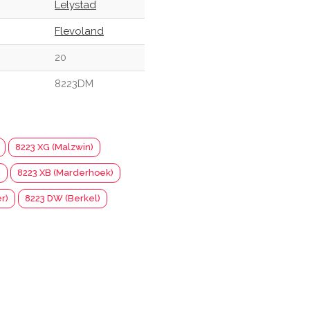
Lelystad
Flevoland
20
8223DM
8223 XG (Malzwin)
)
8223 XB (Marderhoek)
r)
8223 DW (Berkel)