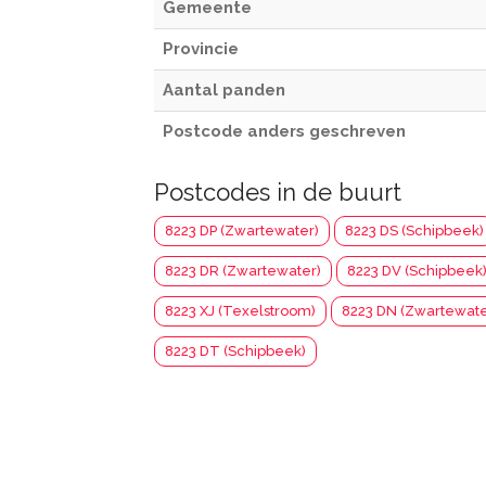
Gemeente
Provincie
Aantal panden
Postcode anders geschreven
Postcodes in de buurt
8223 DP (Zwartewater)
8223 DS (Schipbeek)
8223 DR (Zwartewater)
8223 DV (Schipbeek
8223 XJ (Texelstroom)
8223 DN (Zwartewate
8223 DT (Schipbeek)