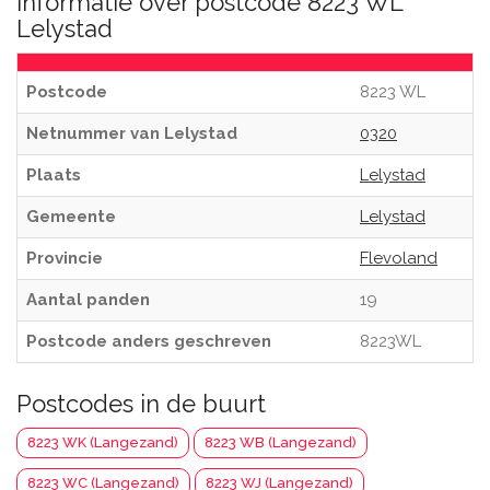
Informatie over postcode 8223 WL
Lelystad
Postcode
8223 WL
Netnummer van Lelystad
0320
Plaats
Lelystad
Gemeente
Lelystad
Provincie
Flevoland
Aantal panden
19
Postcode anders geschreven
8223WL
Postcodes in de buurt
8223 WK (Langezand)
8223 WB (Langezand)
8223 WC (Langezand)
8223 WJ (Langezand)