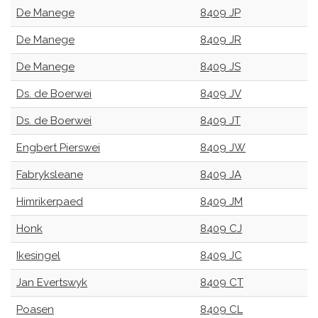
De Manege
8409 JP
De Manege
8409 JR
De Manege
8409 JS
Ds. de Boerwei
8409 JV
Ds. de Boerwei
8409 JT
Engbert Pierswei
8409 JW
Fabryksleane
8409 JA
Himrikerpaed
8409 JM
Honk
8409 CJ
Ikesingel
8409 JC
Jan Evertswyk
8409 CT
Poasen
8409 CL