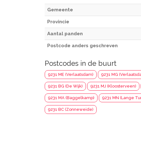
Gemeente
Provincie
Aantal panden
Postcode anders geschreven
Postcodes in de buurt
9231 ME (Verlaatsdam)
9231 MG (Verlaatsd
9231 BG (De Wijk)
9231 MJ (Kloosterveen)
9231 MA (Baggelkamp)
9231 MN (Lange Tur
9231 BC (Zonneweide)