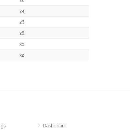
22
24
26
28
30
32
ogs
Dashboard