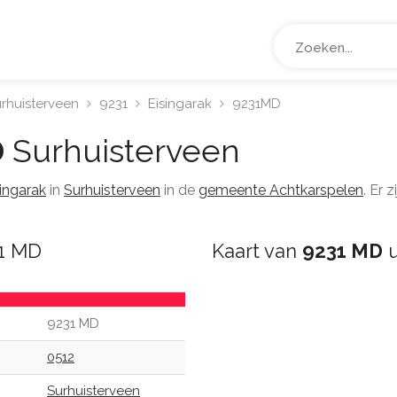
rhuisterveen
9231
Eisingarak
9231MD
D
Surhuisterveen
singarak
in
Surhuisterveen
in de
gemeente Achtkarspelen
. Er 
31 MD
Kaart van
9231 MD
u
9231 MD
0512
Surhuisterveen