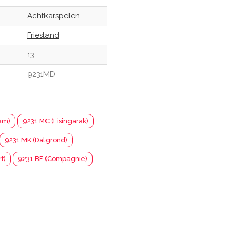
Achtkarspelen
Friesland
13
9231MD
am)
9231 MC (Eisingarak)
9231 MK (Dalgrond)
f)
9231 BE (Compagnie)