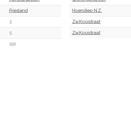
Friesland
Hoendiep N.Z.
3
Zw.Kooistraat
5
Zw.Kooistraat
150