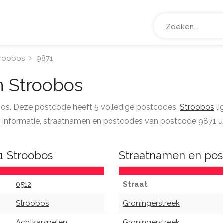
troobos
9871
 Stroobos
obos. Deze postcode heeft 5 volledige postcodes.
Stroobos
li
lle informatie, straatnamen en postcodes van postcode 9871 u
1 Stroobos
Straatnamen en pos
0512
Straat
Stroobos
Groningerstreek
Achtkarspelen
Groningerstreek