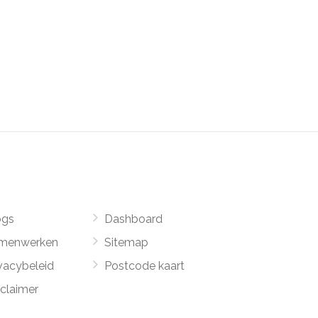
ogs
Dashboard
menwerken
Sitemap
vacybeleid
Postcode kaart
sclaimer