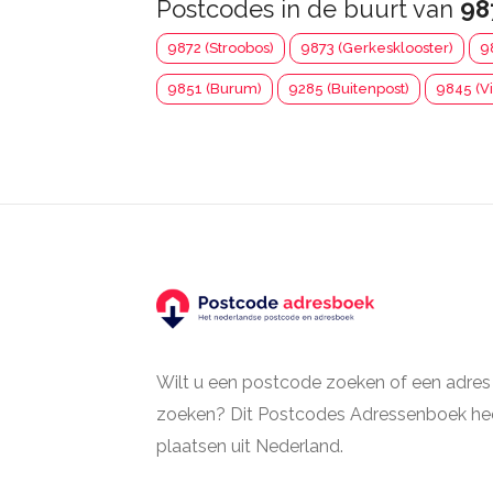
Postcodes in de buurt van
98
9872 (Stroobos)
9873 (Gerkesklooster)
9
9851 (Burum)
9285 (Buitenpost)
9845 (Vi
Wilt u een postcode zoeken of een adres
zoeken? Dit Postcodes Adressenboek hee
plaatsen uit Nederland.