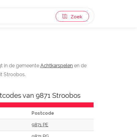
Zoek
gt in de gemeente
Achtkarspelen
en de
it Stroobos.
tcodes van 9871 Stroobos
Postcode
9871 PE
9871 PG